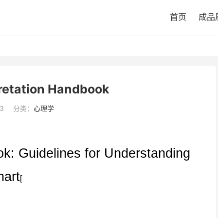
首页
成品
k
pretation Handbook
3
分类：
心理学
ok: Guidelines for Understanding
hart
[