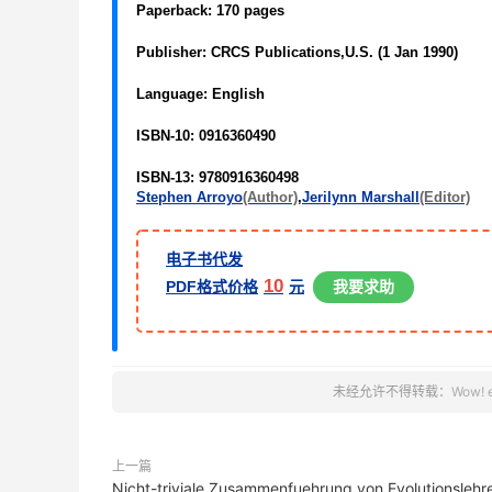
Paperback:
170 pages
Publisher:
CRCS Publications,U.S. (1 Jan 1990)
Language:
English
ISBN-10:
0916360490
ISBN-13:
9780916360498
Stephen Arroyo
(Author)
,
Jerilynn Marshall
(Editor)
电子书代发
10
PDF格式价格
元
我要求助
未经允许不得转载：
Wow! 
上一篇
Nicht-triviale Zusammenfuehrung von Evolutionslehr