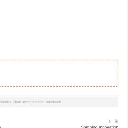
eBook
»
Chart Interpretation Handbook
下一篇
e
Shipping Innovation