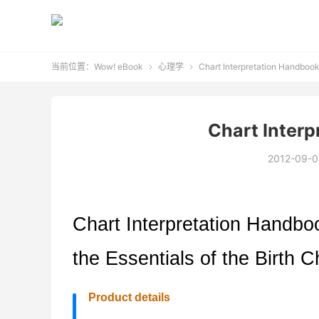
当前位置：
Wow! eBook
心理学
Chart Interpretation Handboo


Chart Inter
2012-09-0
Chart Interpretation Handbo
the Essentials of the Birth C
Product details